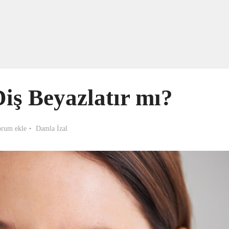
iş Beyazlatır mı?
rum ekle
Damla İzal