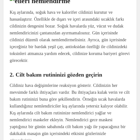
Kış aylarında, soğuk hava ve kalorifer cildinizi kurutur ve
hassaslaştırır. Özellikle de dışarı ve içeri arasındaki sıcaklık farkı
cildinizin dengesini bozar. Soğuk havalarda yüz, vücut ve dudak
nemlendiricinizi çantanızdan ayırmamalısınız. Gün içerisinde
cildinizi düzenli olarak nemlendirmelisiniz. Ayrıca, gün içerisinde
içeceğiniz bir bardak yeşil çay, antioksidan özelliği ile cildinizdeki
toksinleri atmanıza yardım edecek, cildinize koruma bariyeri görevi
görecektir.
2. Cilt bakım rutininizi gözden geçirin
Cildiniz hava değişimlerine reaksiyon gösterir. Cildinizin her
mevsimde farklı ihtiyaçları vardır. Bu ihtiyaçlara kulak verin ve cilt
bakım rutininizi buna göre şekillendirin. Örneğin sıcak havalarda
kullandığınız nemlendiriciler kış aylarında yetersiz kalıyor olabilir.
Kış aylarında cilt bakım rutininize nemlendirici yağlar ve
nemlendirici maskeler ekleyin. Nemlendirici gece maskesi
yaptığınız bir günün sabahında cilt bakım yağı ile yapacağınız bir
dakikalık masajın gün içerisindeki etkisini gözlerinizle